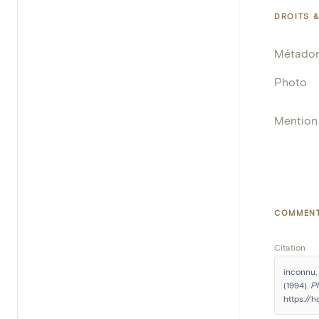
DROITS &
Métado
Photo
Mention 
COMMENT
Citation
inconnu,
(1994). 
P
https://