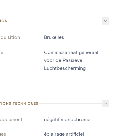
TION
cquisition
Bruxelles
de
Commissariaat generaal
voor de Passieve
Luchtbescherming
TIONS TECHNIQUES
 document
négatif monochrome
ues
éclairage artificiel