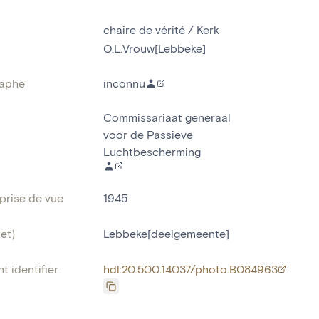
chaire de vérité / Kerk
O.L.Vrouw[Lebbeke]
aphe
inconnu
Commissariaat generaal
voor de Passieve
Luchtbescherming
prise de vue
1945
et)
Lebbeke[deelgemeente]
t identifier
hdl:20.500.14037/photo.B084963