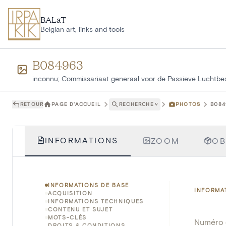
Aller au contenu principal
BALaT
Belgian art, links and tools
B084963
inconnu; Commissariaat generaal voor de Passieve Luchtb
RETOUR
PAGE D'ACCUEIL
RECHERCHE
˅
PHOTOS
B084
INFORMATIONS
ZOOM
OB
INFORMATIONS DE BASE
INFORMA
ACQUISITION
INFORMATIONS TECHNIQUES
CONTENU ET SUJET
MOTS-CLÉS
Numéro 
DROITS & CONDITIONS