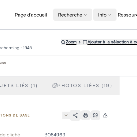
Page d'accueil
Recherche
Info
Ressourc
Zoom
Ajouter à la sélection à 
escherming
•
1945
963
JETS LIÉS (1)
PHOTOS LIÉES (19)
TIONS DE BASE
de cliché
B084963