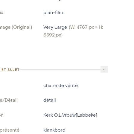
ux
plan-film
image (Original)
Very Large
(W: 4767 px × H:
6392 px)
 ET SUJET
chaire de vérité
e/Détail
détail
on
Kerk O.L.Vrouw[Lebbeke]
eprésenté
klankbord