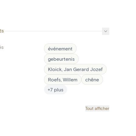
ÉS
és
événement
gebeurtenis
Kloick, Jan Gerard Jozef
Roefs, Willem
chêne
+
7
plus
Tout afficher