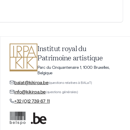
Institut royal du
Patrimoine artistique
Parc du Cinquantenaire 1, 1000 Bruxelles,
Belgique
balat@kikirpa.be
(questions relatives à BALaT)
info@kikirpa.be
(questions générales)
+32 (0)2 739 67 11