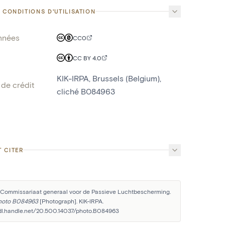
 CONDITIONS D'UTILISATION
nnées
CC0
CC BY 4.0
KIK-IRPA, Brussels (Belgium),
de crédit
cliché B084963
 CITER
 Commissariaat generaal voor de Passieve Luchtbescherming. 
hoto B084963
 [Photograph]. KIK-IRPA. 
hdl.handle.net/20.500.14037/photo.B084963