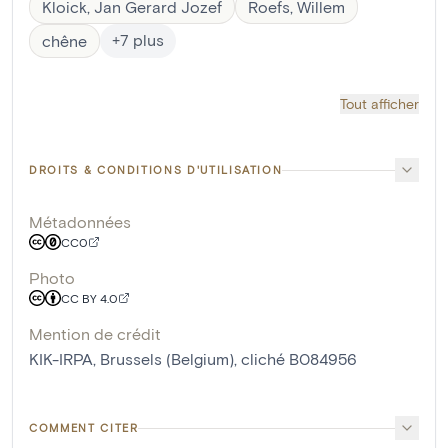
Kloick, Jan Gerard Jozef
Roefs, Willem
+
7
plus
chêne
Tout afficher
DROITS & CONDITIONS D'UTILISATION
Métadonnées
CC0
Photo
CC BY 4.0
Mention de crédit
KIK-IRPA, Brussels (Belgium), cliché B084956
COMMENT CITER