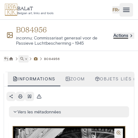
Aller au contenu principal
BALaT
FR
˅
Belgian art, links and tools
B084956
Actions
inconnu; Commissariaat generaal voor de
Passieve Luchtbescherming
•
1945
˅
B084956
INFORMATIONS
ZOOM
OBJETS LIÉS (1
Vers les métadonnées