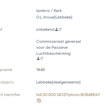
lambris / Kerk
O.L.Vrouw[Lebbeke]
af
onbekend
Commissariaat generaal
voor de Passieve
Luchtbescherming
opname
1945
(object)
Lebbeke[deelgemeente]
t identifier
hdl:20.500.14037/photo.B084883