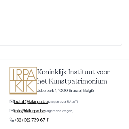
Koninklijk Instituut voor
het Kunstpatrimonium
Jubelpark 1, 1000 Brussel, België
balat@kikirpa.be
(vragen over BALaT)
info@kikirpa.be
(algemene vragen)
+32 (0)2 739 67 11