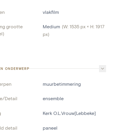
len
vlakfilm
ng grootte
Medium
(W: 1535 px × H: 1917
l)
px)
EN ONDERWERP
erpen
muurbetimmering
e/Detail
ensemble
g
Kerk O.L.Vrouw[Lebbeke]
d detail
paneel