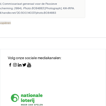
, Commissariaat generaal voor de Passieve 
cherming. (1994). 
Photo B084883
 [Photograph]. KIK-IRPA. 
hdl.handle.net/20.500.14037/photo.B084883
 kopiëren
Volg onze sociale mediakanalen: