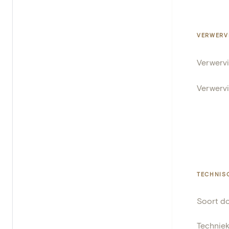
VERWERV
Verwerv
Verwerv
TECHNIS
Soort d
Technie