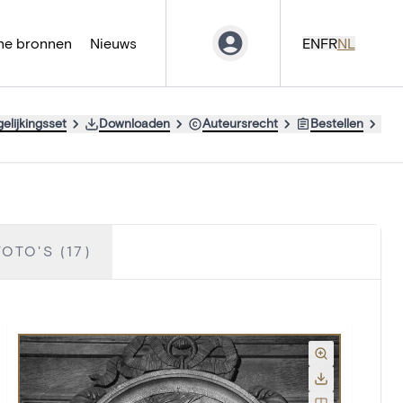
ne bronnen
Nieuws
EN
FR
NL
elijkingsset
Downloaden
Auteursrecht
Bestellen
OTO'S (17)