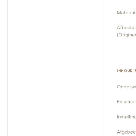
Materia
Afbeeldi
(Originee
INHOUD 
Onderw
Ensembl
Instellin
Afgebeel