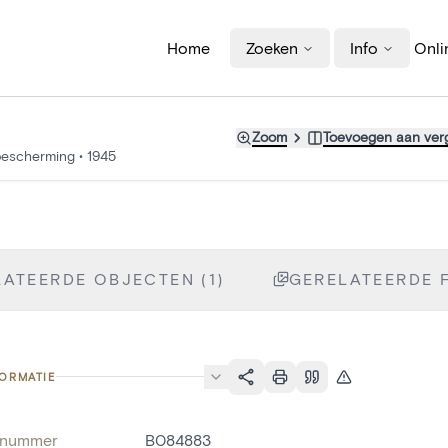
Home
Zoeken
Info
Onli
Zoom
Toevoegen aan verg
bescherming
•
1945
ATEERDE OBJECTEN (1)
GERELATEERDE F
FORMATIE
fnummer
B084883