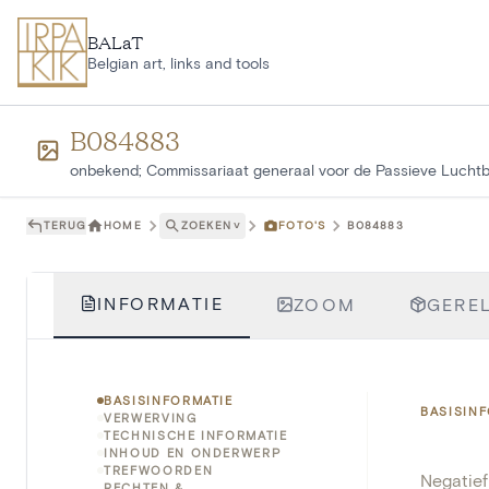
Ga naar hoofdinhoud
BALaT
Belgian art, links and tools
B084883
onbekend; Commissariaat generaal voor de Passieve Lucht
TERUG
HOME
ZOEKEN
˅
FOTO'S
B084883
INFORMATIE
ZOOM
GEREL
BASISINFORMATIE
BASISIN
VERWERVING
TECHNISCHE INFORMATIE
INHOUD EN ONDERWERP
TREFWOORDEN
Negatie
RECHTEN &