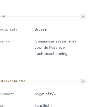
ING
ingsplaats
Brussel
ing van
Commissariaat generaal
voor de Passieve
Luchtbescherming
CHE INFORMATIE
ocument
negatief z/w
ken
kunstlicht