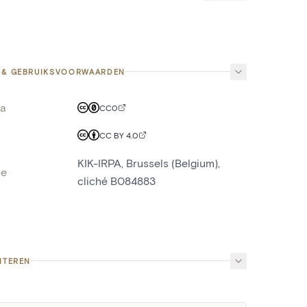
 & GEBRUIKSVOORWAARDEN
a
CC0
CC BY 4.0
KIK-IRPA, Brussels (Belgium),
ne
cliché B084883
ITEREN