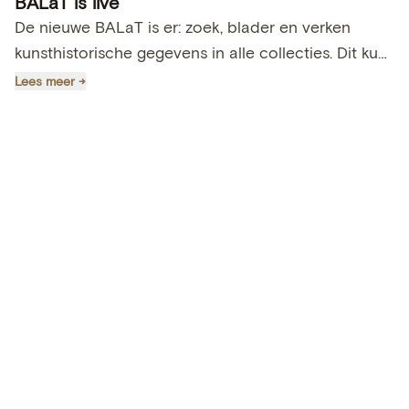
BALaT is live
De nieuwe BALaT is er: zoek, blader en verken
kunsthistorische gegevens in alle collecties. Dit kun
je bij de lancering doen, en dit verbeteren we nog.
Lees meer →