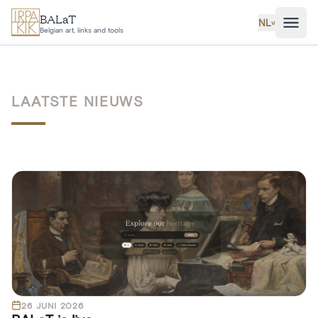
Ga naar hoofdinhoud
BALaT
NL
˅
Belgian art, links and tools
LAATSTE NIEUWS
26 JUNI 2026