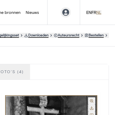
ne bronnen
Nieuws
EN
FR
NL
elijkingsset
Downloaden
Auteursrecht
Bestellen
OTO'S (4)