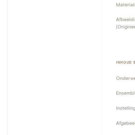
Materia
Afbeeldi
(Originee
INHOUD 
Onderw
Ensembl
Instellin
Afgebeel