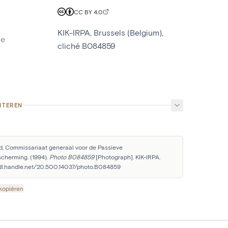
CC BY 4.0
KIK-IRPA, Brussels (Belgium),
ne
cliché B084859
ITEREN
, Commissariaat generaal voor de Passieve 
cherming. (1994). 
Photo B084859
 [Photograph]. KIK-IRPA. 
hdl.handle.net/20.500.14037/photo.B084859
 kopiëren