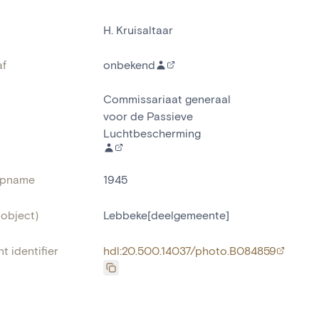
H. Kruisaltaar
af
onbekend
Commissariaat generaal
voor de Passieve
Luchtbescherming
opname
1945
(object)
Lebbeke[deelgemeente]
t identifier
hdl:20.500.14037/photo.B084859