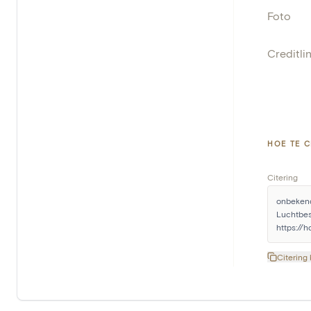
Foto
Creditli
HOE TE C
Citering
onbekend
Luchtbes
https://
Citering