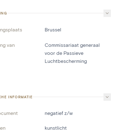
ING
ingsplaats
Brussel
ing van
Commissariaat generaal
voor de Passieve
Luchtbescherming
CHE INFORMATIE
ocument
negatief z/w
ken
kunstlicht