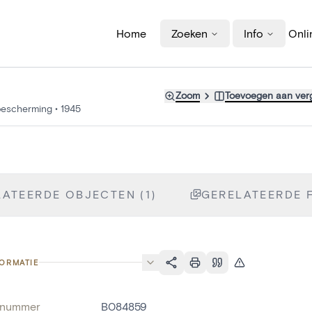
Home
Zoeken
Info
Onli
Zoom
Toevoegen aan verg
bescherming
•
1945
ATEERDE OBJECTEN (1)
GERELATEERDE F
FORMATIE
fnummer
B084859