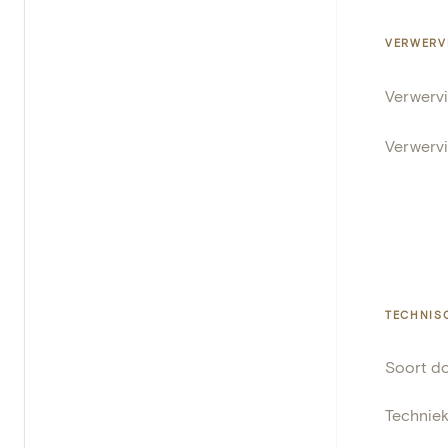
VERWERV
Verwerv
Verwerv
TECHNIS
Soort d
Technie