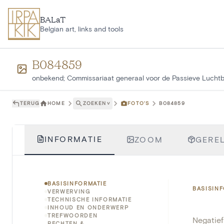
Ga naar hoofdinhoud
BALaT
Belgian art, links and tools
B084859
onbekend; Commissariaat generaal voor de Passieve Lucht
TERUG
HOME
ZOEKEN
˅
FOTO'S
B084859
INFORMATIE
ZOOM
GEREL
BASISINFORMATIE
BASISIN
VERWERVING
TECHNISCHE INFORMATIE
INHOUD EN ONDERWERP
TREFWOORDEN
Negatie
RECHTEN &