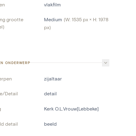
len
vlakfilm
ng grootte
Medium
(W: 1535 px × H: 1978
l)
px)
EN ONDERWERP
erpen
zijaltaar
e/Detail
detail
g
Kerk O.L.Vrouw[Lebbeke]
d detail
beeld