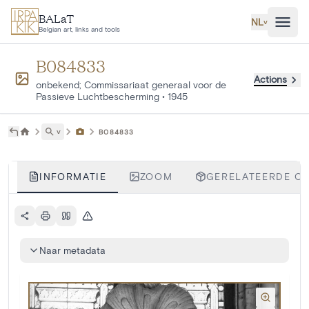
Ga naar hoofdinhoud
BALaT
NL
˅
Belgian art, links and tools
B084833
Actions
onbekend; Commissariaat generaal voor de
Passieve Luchtbescherming
•
1945
˅
B084833
INFORMATIE
ZOOM
GERELATEERDE OB
Naar metadata