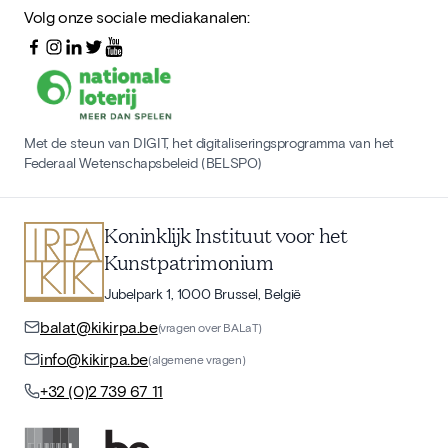
Volg onze sociale mediakanalen:
Met de steun van DIGIT, het digitaliseringsprogramma van het
Federaal Wetenschapsbeleid (BELSPO)
Koninklijk Instituut voor het
Kunstpatrimonium
Jubelpark 1, 1000 Brussel, België
balat@kikirpa.be
(vragen over BALaT)
info@kikirpa.be
(algemene vragen)
+32 (0)2 739 67 11