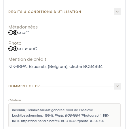
DROITS & CONDITIONS D'UTILISATION
Métadonnées
CC0
Photo
CC BY 4.0
Mention de crédit
KIK-IRPA, Brussels (Belgium), cliché B084984
COMMENT CITER
Citation
inconnu, Commissariaat generaal voor de Passieve 
Luchtbescherming. (1994). 
Photo B084984
 [Photograph]. KIK-
IRPA. https://hdl.handle.net/20.500.14037/photo.B084984