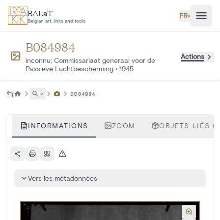
Aller au contenu principal
BALaT
FR
˅
Belgian art, links and tools
B084984
Actions
inconnu; Commissariaat generaal voor de
Passieve Luchtbescherming
•
1945
˅
B084984
INFORMATIONS
ZOOM
OBJETS LIÉS (1
Vers les métadonnées