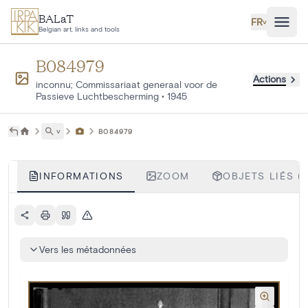
Aller au contenu principal
BALaT
FR
˅
Belgian art, links and tools
B084979
Actions
inconnu; Commissariaat generaal voor de
Passieve Luchtbescherming
•
1945
˅
B084979
INFORMATIONS
ZOOM
OBJETS LIÉS (1
Vers les métadonnées