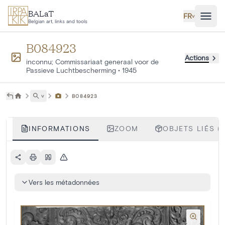
Aller au contenu principal
BALaT
FR
˅
Belgian art, links and tools
B084923
Actions
inconnu; Commissariaat generaal voor de
Passieve Luchtbescherming
•
1945
˅
B084923
INFORMATIONS
ZOOM
OBJETS LIÉS (1
Vers les métadonnées