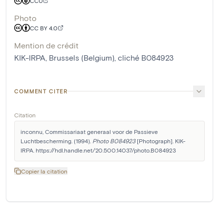
CC0
Photo
CC BY 4.0
Mention de crédit
KIK-IRPA, Brussels (Belgium), cliché B084923
COMMENT CITER
Citation
inconnu, Commissariaat generaal voor de Passieve 
Luchtbescherming. (1994). 
Photo B084923
 [Photograph]. KIK-
IRPA. https://hdl.handle.net/20.500.14037/photo.B084923
Copier la citation