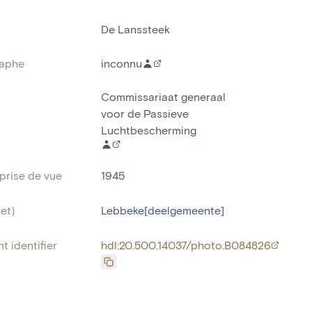
De Lanssteek
aphe
inconnu
Commissariaat generaal
voor de Passieve
Luchtbescherming
prise de vue
1945
et)
Lebbeke[deelgemeente]
t identifier
hdl:20.500.14037/photo.B084826