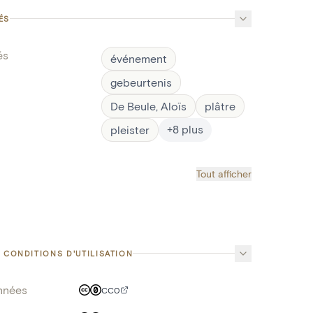
ÉS
és
événement
gebeurtenis
De Beule, Aloïs
plâtre
+
8
plus
pleister
Tout afficher
 CONDITIONS D'UTILISATION
nnées
CC0