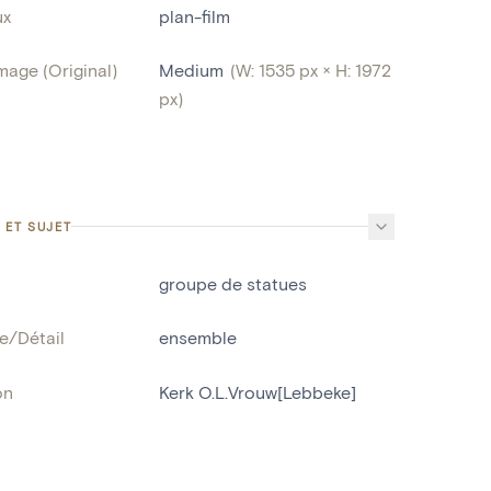
ux
plan-film
image (Original)
Medium
(W: 1535 px × H: 1972
px)
 ET SUJET
groupe de statues
e/Détail
ensemble
on
Kerk O.L.Vrouw[Lebbeke]