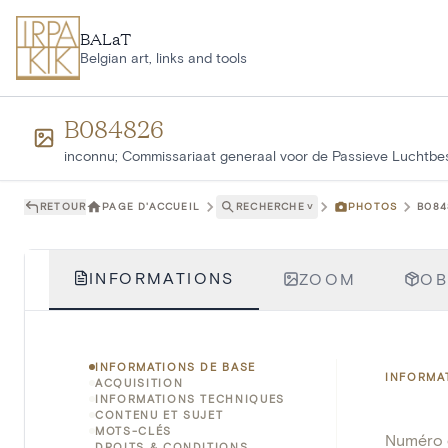
Aller au contenu principal
BALaT
Belgian art, links and tools
B084826
inconnu; Commissariaat generaal voor de Passieve Luchtb
RETOUR
PAGE D'ACCUEIL
RECHERCHE
˅
PHOTOS
B084
INFORMATIONS
ZOOM
OB
INFORMATIONS DE BASE
INFORMA
ACQUISITION
INFORMATIONS TECHNIQUES
CONTENU ET SUJET
MOTS-CLÉS
Numéro 
DROITS & CONDITIONS