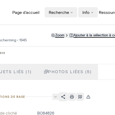
Page d'accueil
Recherche
Info
Ressourc
Zoom
Ajouter à la sélection à 
escherming
•
1945
826
JETS LIÉS (1)
PHOTOS LIÉES (5)
TIONS DE BASE
de cliché
B084826