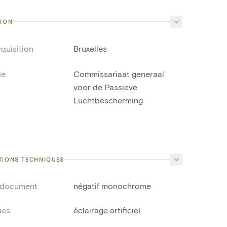
TION
cquisition
Bruxelles
de
Commissariaat generaal
voor de Passieve
Luchtbescherming
TIONS TECHNIQUES
 document
négatif monochrome
ues
éclairage artificiel