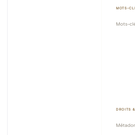
MOTS-CL
Mots-cl
DROITS &
Métado