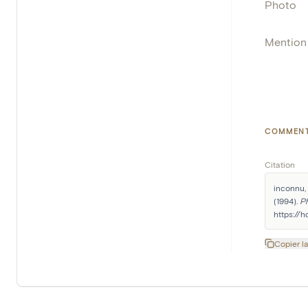
Photo
Mention 
COMMENT
Citation
inconnu,
(1994). 
P
https://
Copier la