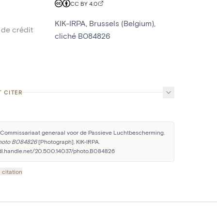
CC BY 4.0
KIK-IRPA, Brussels (Belgium),
de crédit
cliché B084826
 CITER
 Commissariaat generaal voor de Passieve Luchtbescherming. 
hoto B084826
 [Photograph]. KIK-IRPA. 
hdl.handle.net/20.500.14037/photo.B084826
 citation