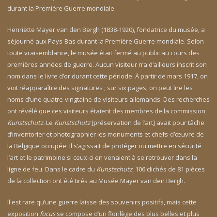
durant la Première Guerre mondiale.
Henriëtte Mayer van den Bergh (1838-1920), fondatrice du musée, a
séjourné aux Pays-Bas durant la Première Guerre mondiale. Selon
toute vraisemblance, le musée était fermé au public au cours des
premières années de guerre. Aucun visiteur n’a d’ailleurs inscrit son
nom dans le livre d’or durant cette période. À partir de mars 1917, on
voit réapparaître des signatures ; sur six pages, on peut lire les
noms d’une quatre-vingtaine de visiteurs allemands. Des recherches
ont révélé que ces visiteurs étaient des membres de la commission
Kunstschutz.
Le
Kunstschutz
[préservation de l’art] avait pour tâche
d’inventorier et photographier les monuments et chefs-d’œuvre de
la Belgique occupée. Il s’agissait de protéger ou mettre en sécurité
l’art et le patrimoine si ceux-ci en venaient à se retrouver dans la
ligne de feu. Dans le cadre du
Kunstschutz
, 106 clichés de 81 pièces
de la collection ont été tirés au Musée Mayer van den Bergh.
Il est rare qu’une guerre laisse des souvenirs positifs, mais cette
exposition
focus
se compose d’un florilège des plus belles et plus