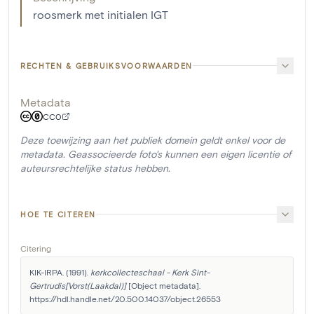
roosmerk met initialen IGT
RECHTEN & GEBRUIKSVOORWAARDEN
Metadata
CC0
Deze toewijzing aan het publiek domein geldt enkel voor de
metadata. Geassocieerde foto's kunnen een eigen licentie of
auteursrechtelijke status hebben.
HOE TE CITEREN
Citering
KIK-IRPA. (1991). 
kerkcollecteschaal - Kerk Sint-
Gertrudis[Vorst(Laakdal)]
 [Object metadata]. 
https://hdl.handle.net/20.500.14037/object.26553