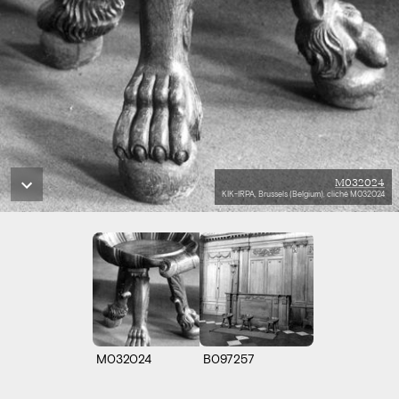
M032024
KIK-IRPA, Brussels (Belgium), cliché M032024
M032024
B097257