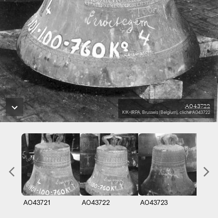
A043722
KIK-IRPA, Brussels (Belgium), cliché A043722
A043721
A043722
A043723