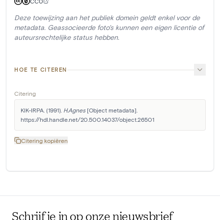
CC0
Deze toewijzing aan het publiek domein geldt enkel voor de
metadata. Geassocieerde foto's kunnen een eigen licentie of
auteursrechtelijke status hebben.
HOE TE CITEREN
Citering
KIK-IRPA. (1991). 
H.Agnes
 [Object metadata]. 
https://hdl.handle.net/20.500.14037/object.26501
Citering kopiëren
Schrijf je in op onze nieuwsbrief