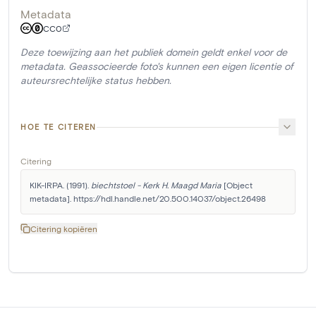
Metadata
CC0
Deze toewijzing aan het publiek domein geldt enkel voor de
metadata. Geassocieerde foto's kunnen een eigen licentie of
auteursrechtelijke status hebben.
HOE TE CITEREN
Citering
KIK-IRPA. (1991). 
biechtstoel - Kerk H. Maagd Maria
 [Object 
metadata]. https://hdl.handle.net/20.500.14037/object.26498
Citering kopiëren