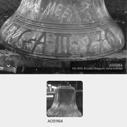
A051164
KIK-IRPA, Brussels (Belgium), cliché A051164
A051164