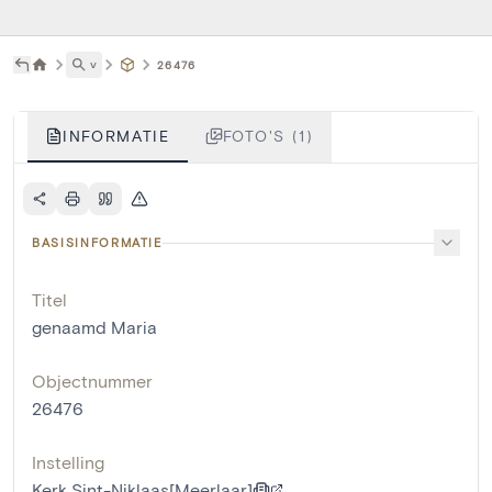
˅
26476
INFORMATIE
FOTO'S (1)
BASISINFORMATIE
Titel
genaamd Maria
Objectnummer
26476
Instelling
Kerk Sint-Niklaas[Meerlaar]