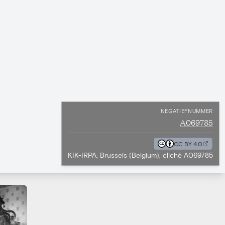
NEGATIEFNUMMER
A069785
CC BY 4.0
KIK-IRPA, Brussels (Belgium), cliché A069785