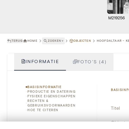
M219256
TERUG
HOME
ZOEKEN
˅
OBJECTEN
HOOFDALTAAR - KE
INFORMATIE
FOTO'S (4)
BASISINFORMATIE
BASISIN
PRODUCTIE EN DATERING
FYSIEKE EIGENSCHAPPEN
RECHTEN &
GEBRUIKSVOORWAARDEN
Titel
HOE TE CITEREN
Object