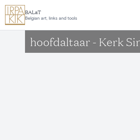
Ga naar hoofdinhoud
BALaT
Belgian art, links and tools
hoofdaltaar - Kerk S