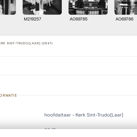
M219257
A069785
A069786
RK SINT-TRUDO[LAAR] (2647)
FORMATIE
hoofdaltaar - Kerk Sint-Trudo[Laar]
nummer
2647