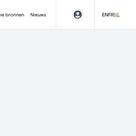
ne bronnen
Nieuws
EN
FR
NL