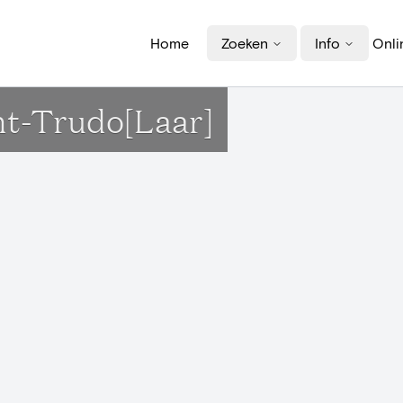
Home
Zoeken
Info
Onli
int-Trudo[Laar]