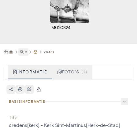
M020824
˅
26461
INFORMATIE
FOTO'S (1)
BASISINFORMATIE
Titel
credens[kerk] - Kerk Sint-Martinus[Herk-de-Stad]