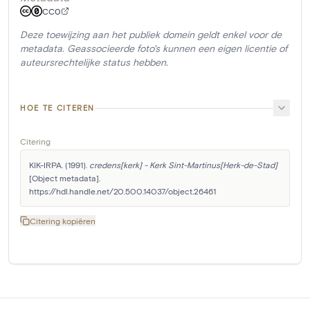
CC0
Deze toewijzing aan het publiek domein geldt enkel voor de
metadata. Geassocieerde foto's kunnen een eigen licentie of
auteursrechtelijke status hebben.
HOE TE CITEREN
Citering
KIK-IRPA. (1991). 
credens[kerk] - Kerk Sint-Martinus[Herk-de-Stad]
[Object metadata]. 
https://hdl.handle.net/20.500.14037/object.26461
Citering kopiëren