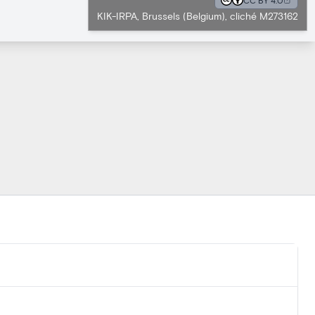
CC BY 4.0
KIK-IRPA, Brussels (Belgium), cliché M273162