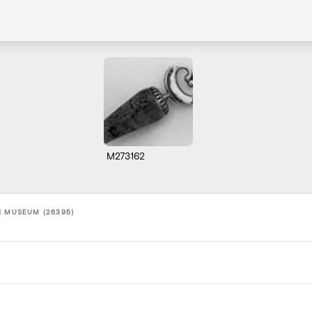
M273162
N MUSEUM (26395)