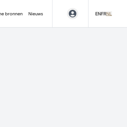
ne bronnen
Nieuws
EN
FR
NL