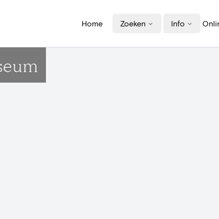
Home
Zoeken
Info
Onli
useum