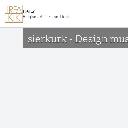
Ga naar hoofdinhoud
BALaT
Belgian art, links and tools
sierkurk - Design m