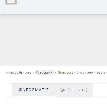
TERUG
HOME
ZOEKEN
˅
OBJECTEN
SIERKURK - DESIG
INFORMATIE
FOTO'S (1)