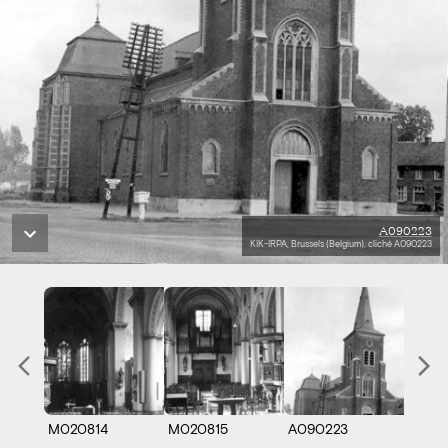
A090223
KIK-IRPA, Brussels (Belgium), cliché A090223
M020814
M020815
A090223