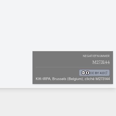
NEGATIEFNUMMER
M273144
CC BY 4.0
KIK-IRPA, Brussels (Belgium), cliché M273144