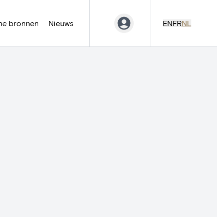
ne bronnen
Nieuws
EN
FR
NL