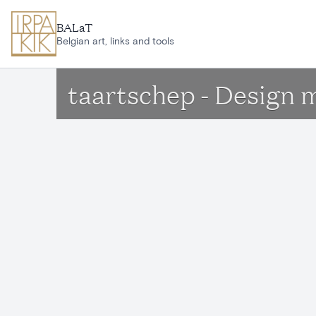
Ga naar hoofdinhoud
BALaT
Belgian art, links and tools
taartschep - Design