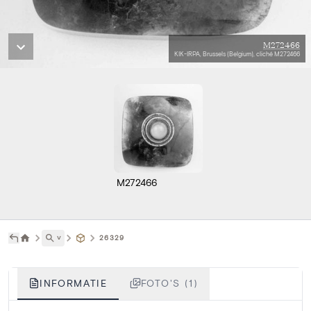
M272466
KIK-IRPA, Brussels (Belgium), cliché M272466
M272466
˅
26329
INFORMATIE
FOTO'S (1)