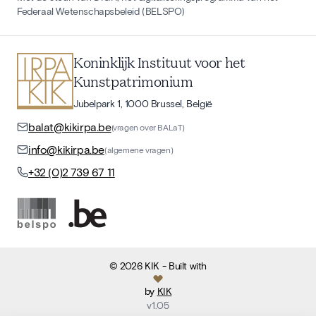
Federaal Wetenschapsbeleid (BELSPO)
Koninklijk Instituut voor het
Kunstpatrimonium
Jubelpark 1, 1000 Brussel, België
balat@kikirpa.be
(vragen over BALaT)
info@kikirpa.be
(algemene vragen)
+32 (0)2 739 67 11
©
2026
KIK
- Built with
by
KIK
v
1.05