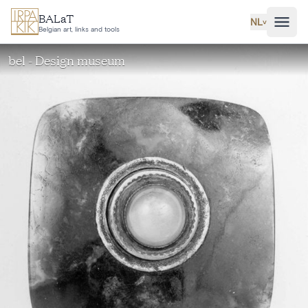
Ga naar hoofdinhoud
BALaT
NL
˅
Belgian art, links and tools
bel - Design museum