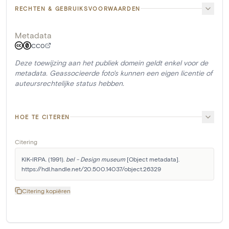
RECHTEN & GEBRUIKSVOORWAARDEN
Metadata
CC0
Deze toewijzing aan het publiek domein geldt enkel voor de
metadata. Geassocieerde foto's kunnen een eigen licentie of
auteursrechtelijke status hebben.
HOE TE CITEREN
Citering
KIK-IRPA. (1991). 
bel - Design museum
 [Object metadata]. 
https://hdl.handle.net/20.500.14037/object.26329
Citering kopiëren