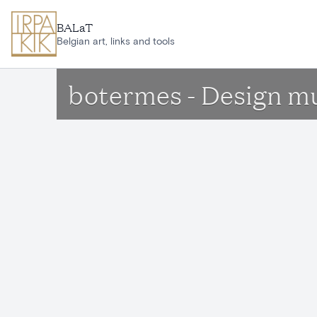
Ga naar hoofdinhoud
BALaT
Belgian art, links and tools
botermes - Design 