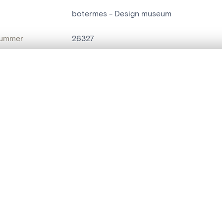
botermes - Design museum
nummer
26327
g
Design museum
t een schuifbalk om ze te vergelijken — met gesynchroniseerd zoomen 
Gent[deelgemeente]
het menu.
risnummer
87\687
ngsset is leeg. Voeg foto's toe vanuit zoekresultaten of detailpagina's o
t
Havermans[verzameling][Den Haag[NL]]
naam
botermes
t identifier
hdl:20.500.14037/object.26327