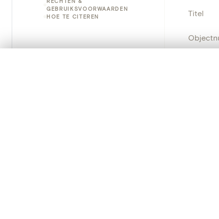
RECHTEN &
GEBRUIKSVOORWAARDEN
Titel
HOE TE CITEREN
Object
Instellin
0/50 foto's
VERGELIJKINGSSET
Zet je afbeeldingen naast elkaar, gelaagd of me
Locatie
Je kunt deze set altijd opnieuw openen via “Mijn set” in 
Inventa
Je vergelijki
Herkoms
Alles wissen
Object
Persisten