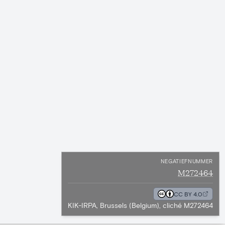
NEGATIEFNUMMER
M272464
CC BY 4.0
KIK-IRPA, Brussels (Belgium), cliché M272464