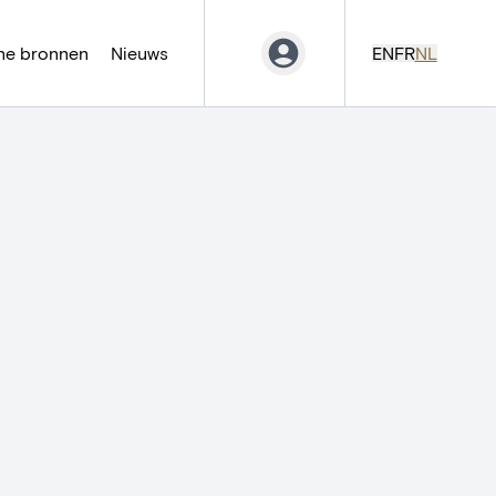
ne bronnen
Nieuws
EN
FR
NL