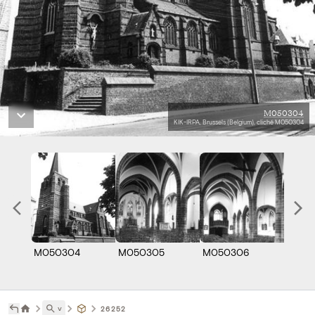
M050304
KIK-IRPA, Brussels (Belgium), cliché M050304
M050304
M050305
M050306
˅
26252