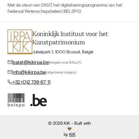
Met de steun van DIGIT, het digitaliseringsprogramma van het
Federaal Wetenschapsbeleid (BELSPO)
Koninklijk Instituut voor het
Kunstpatrimonium
Jubelpark 1, 1000 Brussel, België
balat@kikirpa.be
(vragen over BALaT)
info@kikirpa.be
(algemene vragen)
+32 (0)2 739 67 11
©
2026
KIK
- Built with
by
KIK