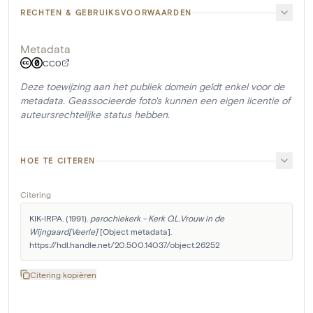
RECHTEN & GEBRUIKSVOORWAARDEN
Metadata
CC0
Deze toewijzing aan het publiek domein geldt enkel voor de
metadata. Geassocieerde foto's kunnen een eigen licentie of
auteursrechtelijke status hebben.
HOE TE CITEREN
Citering
KIK-IRPA. (1991). 
parochiekerk - Kerk O.L.Vrouw in de 
Wijngaard[Veerle]
 [Object metadata]. 
https://hdl.handle.net/20.500.14037/object.26252
Citering kopiëren