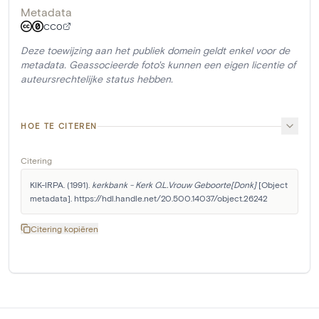
Metadata
CC0
Deze toewijzing aan het publiek domein geldt enkel voor de
metadata. Geassocieerde foto's kunnen een eigen licentie of
auteursrechtelijke status hebben.
HOE TE CITEREN
Citering
KIK-IRPA. (1991). 
kerkbank - Kerk O.L.Vrouw Geboorte[Donk]
 [Object 
metadata]. https://hdl.handle.net/20.500.14037/object.26242
Citering kopiëren