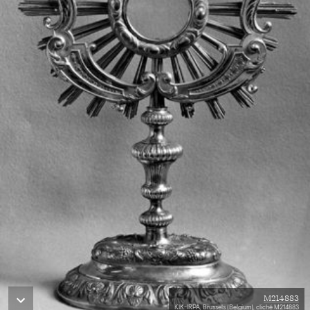
M214883
KIK-IRPA, Brussels (Belgium), cliché M214883