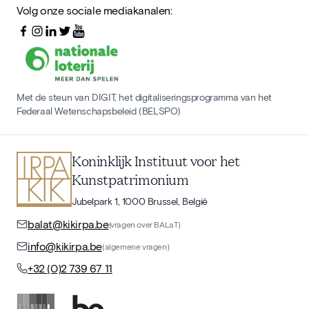
Volg onze sociale mediakanalen:
Met de steun van DIGIT, het digitaliseringsprogramma van het
Federaal Wetenschapsbeleid (BELSPO)
Koninklijk Instituut voor het
Kunstpatrimonium
Jubelpark 1, 1000 Brussel, België
balat@kikirpa.be
(vragen over BALaT)
info@kikirpa.be
(algemene vragen)
+32 (0)2 739 67 11