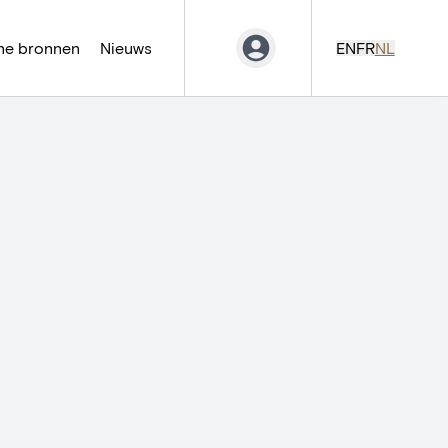
ne bronnen
Nieuws
EN
FR
NL