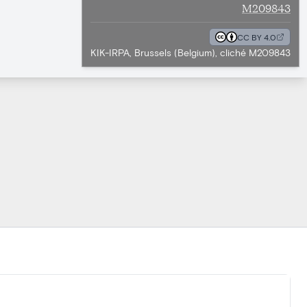
M209843
CC BY 4.0
KIK-IRPA, Brussels (Belgium), cliché M209843