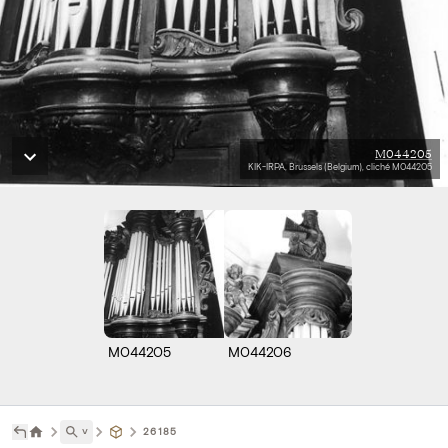
M044205
KIK-IRPA, Brussels (Belgium), cliché M044205
M044205
M044206
˅
26185