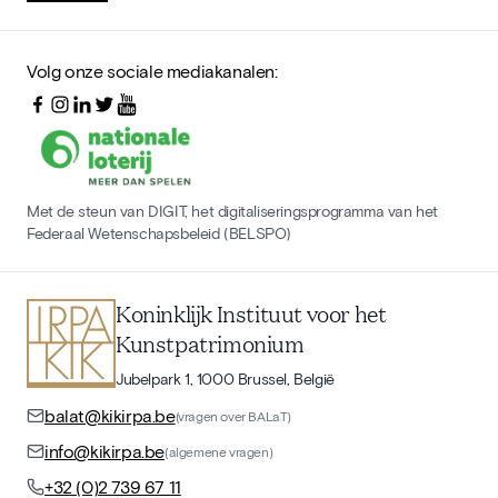
Volg onze sociale mediakanalen:
Met de steun van DIGIT, het digitaliseringsprogramma van het
Federaal Wetenschapsbeleid (BELSPO)
Koninklijk Instituut voor het
Kunstpatrimonium
Jubelpark 1, 1000 Brussel, België
balat@kikirpa.be
(vragen over BALaT)
info@kikirpa.be
(algemene vragen)
+32 (0)2 739 67 11