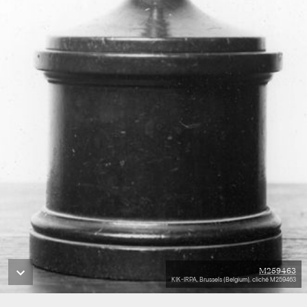
M259463
KIK-IRPA, Brussels (Belgium), cliché M259463