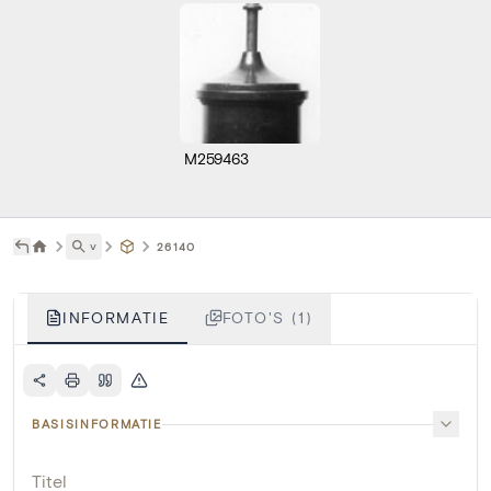
M259463
˅
26140
INFORMATIE
FOTO'S (1)
BASISINFORMATIE
Titel