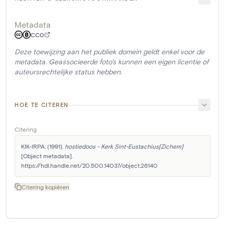
Metadata
CC0
Deze toewijzing aan het publiek domein geldt enkel voor de
metadata. Geassocieerde foto's kunnen een eigen licentie of
auteursrechtelijke status hebben.
HOE TE CITEREN
Citering
KIK-IRPA. (1991). 
hostiedoos - Kerk Sint-Eustachius[Zichem]
[Object metadata]. 
https://hdl.handle.net/20.500.14037/object.26140
Citering kopiëren