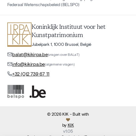
Federaal Wetenschapsbeleid (BELSPO)
Koninklijk Instituut voor het
Kunstpatrimonium
Jubelpark 1, 1000 Brussel, België
balat@kikirpa.be
(vragen over BALaT)
info@kikirpa.be
(algemene vragen)
+32 (0)2 739 67 11
©
2026
KIK
- Built with
by
KIK
v
1.05