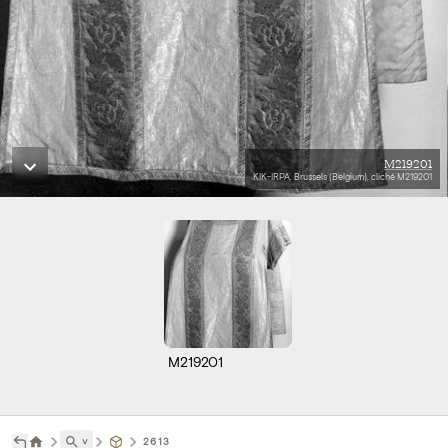
M219201
KIK-IRPA, Brussels (Belgium), cliché M219201
M219201
˅
2613