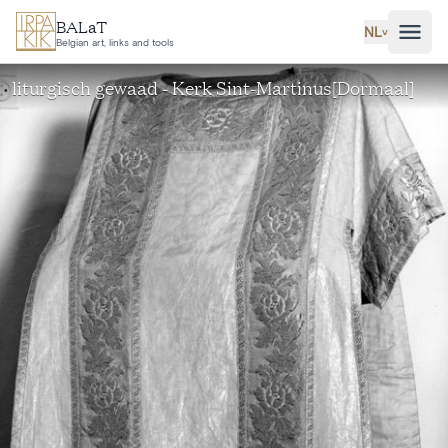
Ga naar hoofdinhoud
BALaT
NL
˅
Belgian art, links and tools
liturgisch gewaad - Kerk Sint-Martinus[Dormaal]