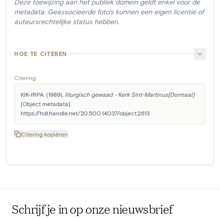
Deze toewijzing aan het publiek domein geldt enkel voor de
metadata. Geassocieerde foto's kunnen een eigen licentie of
auteursrechtelijke status hebben.
HOE TE CITEREN
Citering
KIK-IRPA. (1989). 
liturgisch gewaad - Kerk Sint-Martinus[Dormaal]
[Object metadata]. 
https://hdl.handle.net/20.500.14037/object.2613
Citering kopiëren
Schrijf je in op onze nieuwsbrief