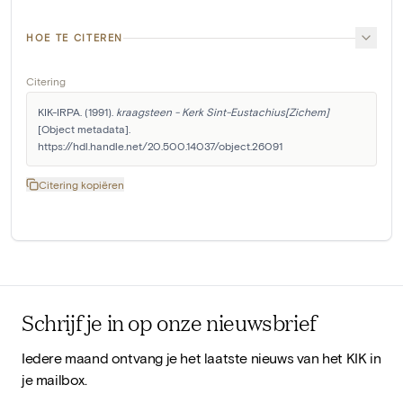
HOE TE CITEREN
Citering
KIK-IRPA. (1991). 
kraagsteen - Kerk Sint-Eustachius[Zichem]
[Object metadata]. 
https://hdl.handle.net/20.500.14037/object.26091
Citering kopiëren
Schrijf je in op onze nieuwsbrief
Iedere maand ontvang je het laatste nieuws van het KIK in
je mailbox.