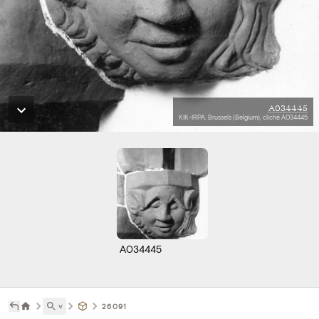
A034445
KIK-IRPA, Brussels (Belgium), cliché A034445
A034445
˅
26091