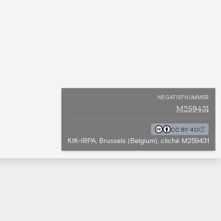
NEGATIEFNUMMER
M259431
CC BY 4.0
KIK-IRPA, Brussels (Belgium), cliché M259431