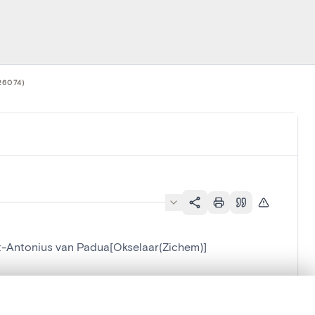
26074)
nt-Antonius van Padua[Okselaar(Zichem)]