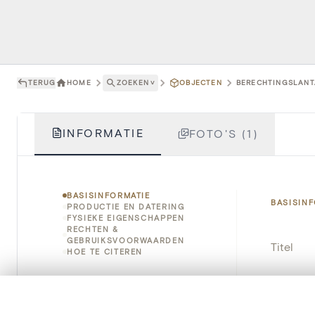
TERUG
HOME
ZOEKEN
˅
OBJECTEN
BERECHTINGSLANTA
INFORMATIE
FOTO'S (1)
BASISINFORMATIE
BASISIN
PRODUCTIE EN DATERING
FYSIEKE EIGENSCHAPPEN
RECHTEN &
GEBRUIKSVOORWAARDEN
Titel
HOE TE CITEREN
Object
0/50 foto's
VERGELIJKINGSSET