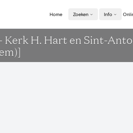
Home
Zoeken
Info
Onli
- Kerk H. Hart en Sint-Anto
em)]