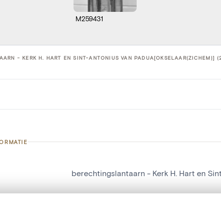
M259431
ARN - KERK H. HART EN SINT-ANTONIUS VAN PADUA[OKSELAAR(ZICHEM)] (
FORMATIE
berechtingslantaarn - Kerk H. Hart en Si
nummer
26074