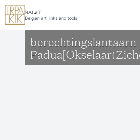
Ga naar hoofdinhoud
BALaT
Belgian art, links and tools
berechtingslantaarn 
Padua[Okselaar(Zich