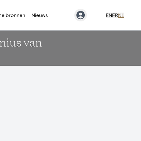
ne bronnen
Nieuws
EN
FR
NL
nius van