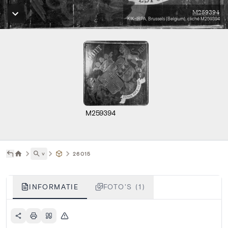
M259394
KIK-IRPA, Brussels (Belgium), cliché M259394
M259394
˅
26015
INFORMATIE
FOTO'S (1)