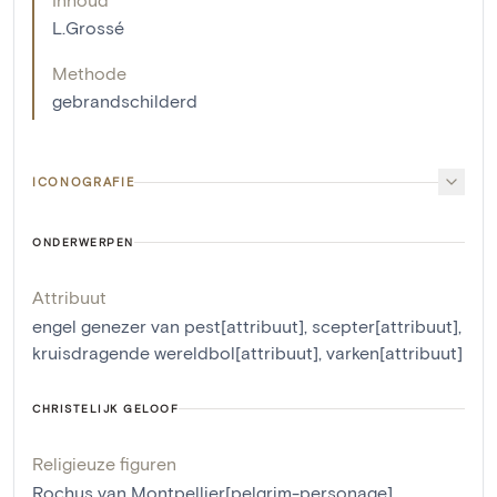
L.Grossé
Methode
gebrandschilderd
ICONOGRAFIE
ONDERWERPEN
Attribuut
engel genezer van pest[attribuut]
,
scepter[attribuut]
,
kruisdragende wereldbol[attribuut]
,
varken[attribuut]
CHRISTELIJK GELOOF
Religieuze figuren
Rochus van Montpellier[pelgrim-personage]
,