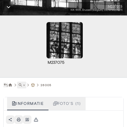
M237075
KIK-IRPA, Brussels (Belgium), cliché M237075
M237075
˅
26005
INFORMATIE
FOTO'S (1)