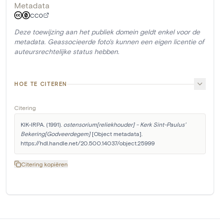
Metadata
CC0
Deze toewijzing aan het publiek domein geldt enkel voor de
metadata. Geassocieerde foto's kunnen een eigen licentie of
auteursrechtelijke status hebben.
HOE TE CITEREN
Citering
KIK-IRPA. (1991). 
ostensorium[reliekhouder] - Kerk Sint-Paulus' 
Bekering[Godveerdegem]
 [Object metadata]. 
https://hdl.handle.net/20.500.14037/object.25999
Citering kopiëren