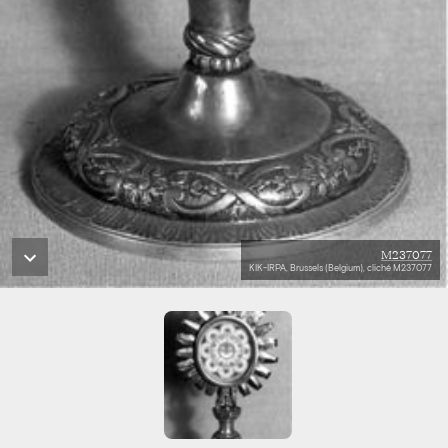
M237077
KIK-IRPA, Brussels (Belgium), cliché M237077