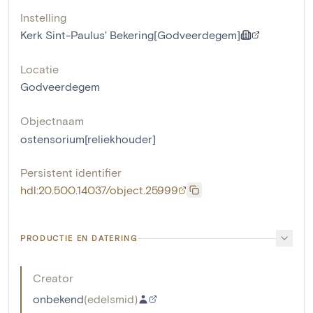
Instelling
Kerk Sint-Paulus' Bekering[Godveerdegem]
Locatie
Godveerdegem
Objectnaam
ostensorium[reliekhouder]
Persistent identifier
hdl:20.500.14037/object.25999
PRODUCTIE EN DATERING
Creator
onbekend
(
edelsmid
)