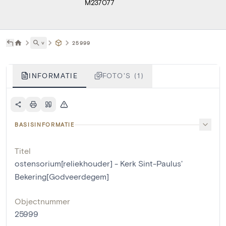
M237077
˅
25999
INFORMATIE
FOTO'S (1)
BASISINFORMATIE
Titel
ostensorium[reliekhouder] - Kerk Sint-Paulus'
Bekering[Godveerdegem]
Objectnummer
25999