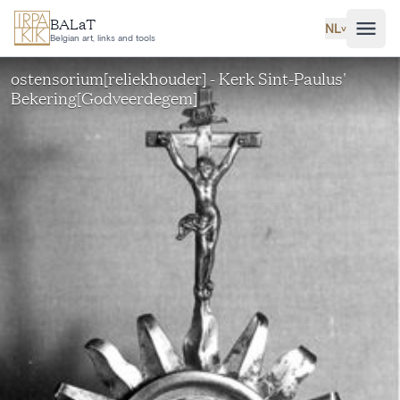
Ga naar hoofdinhoud
BALaT
NL
˅
Belgian art, links and tools
ostensorium[reliekhouder] - Kerk Sint-Paulus'
Bekering[Godveerdegem]