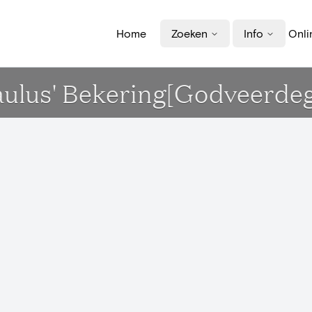
Home
Zoeken
Info
Onli
Paulus' Bekering[Godveerde