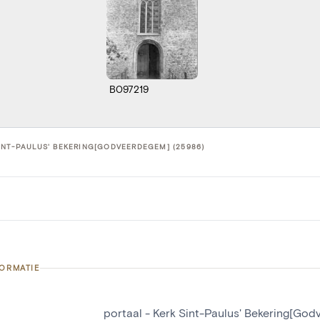
B097219
INT-PAULUS' BEKERING[GODVEERDEGEM] (25986)
FORMATIE
portaal - Kerk Sint-Paulus' Bekering[Go