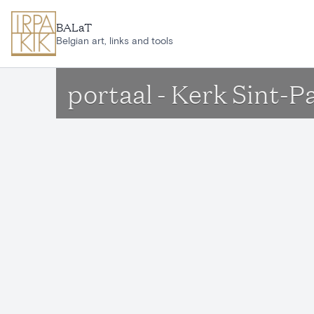
Ga naar hoofdinhoud
BALaT
Belgian art, links and tools
portaal - Kerk Sint-