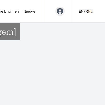
ne bronnen
Nieuws
EN
FR
NL
gem]