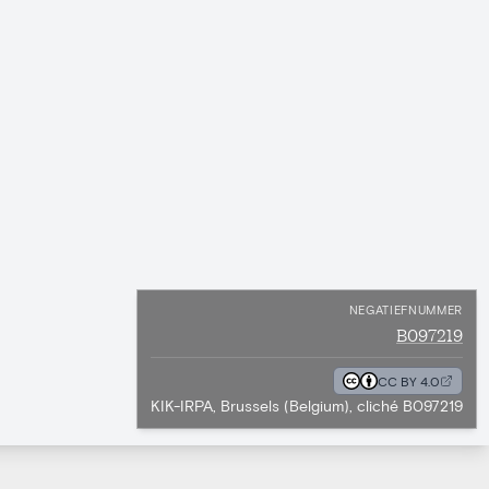
NEGATIEFNUMMER
B097219
CC BY 4.0
KIK-IRPA, Brussels (Belgium), cliché B097219