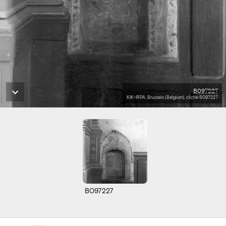
B097227
KIK-IRPA, Brussels (Belgium), cliché B097227
B097227