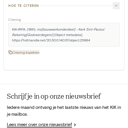
HOE TE CITEREN
Citering
KIK-IRPA. (1991). 
nis[bouwwerkonderdeel] - Kerk Sint-Paulus' 
Bekering[Godveerdegem]
 [Object metadata]. 
https://hdl.handle.net/20.500.14037/object.25984
Citering kopiëren
Schrijf je in op onze nieuwsbrief
Iedere maand ontvang je het laatste nieuws van het KIK in
je mailbox.
Lees meer over onze nieuwsbrief