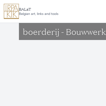
Ga naar hoofdinhoud
BALaT
Belgian art, links and tools
boerderij - Bouwwerk