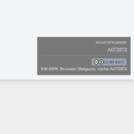
NEGATIEFNUMMER
A072873
CC BY 4.0
KIK-IRPA, Brussels (Belgium), cliché A072873