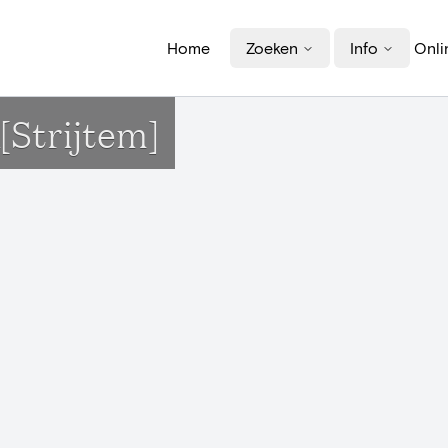
Home
Zoeken
Info
Onli
[Strijtem]