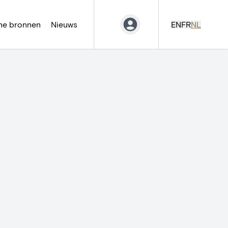
ne bronnen
Nieuws
EN
FR
NL