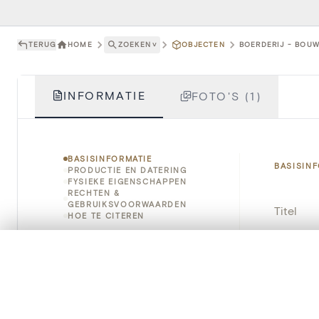
TERUG
HOME
ZOEKEN
˅
OBJECTEN
BOERDERIJ - BOUW
INFORMATIE
FOTO'S (1)
BASISINFORMATIE
BASISIN
PRODUCTIE EN DATERING
FYSIEKE EIGENSCHAPPEN
RECHTEN &
GEBRUIKSVOORWAARDEN
Titel
HOE TE CITEREN
Object
0/50 foto's
VERGELIJKINGSSET
Zet je afbeeldingen naast elkaar, gelaagd of me
Instellin
Je kunt deze set altijd opnieuw openen via “Mijn set” in 
Locatie