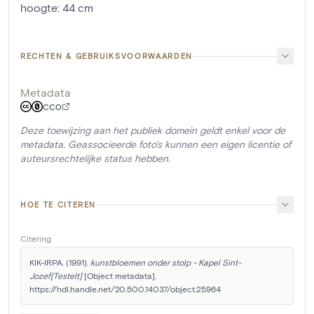
hoogte
:
44
cm
RECHTEN & GEBRUIKSVOORWAARDEN
Metadata
CC0
Deze toewijzing aan het publiek domein geldt enkel voor de
metadata. Geassocieerde foto's kunnen een eigen licentie of
auteursrechtelijke status hebben.
HOE TE CITEREN
Citering
KIK-IRPA. (1991). 
kunstbloemen onder stolp - Kapel Sint-
Jozef[Testelt]
 [Object metadata]. 
https://hdl.handle.net/20.500.14037/object.25964