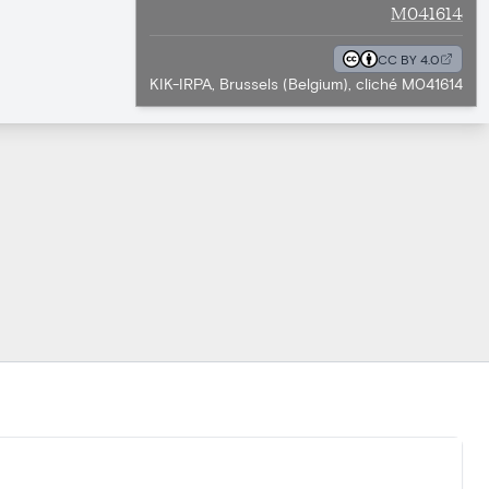
M041614
CC BY 4.0
KIK-IRPA, Brussels (Belgium), cliché M041614