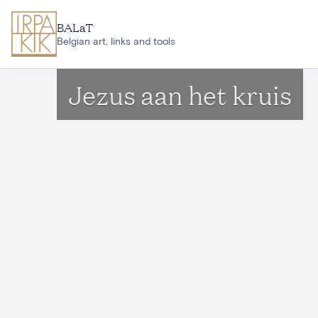
Ga naar hoofdinhoud
BALaT
Belgian art, links and tools
Jezus aan het kruis