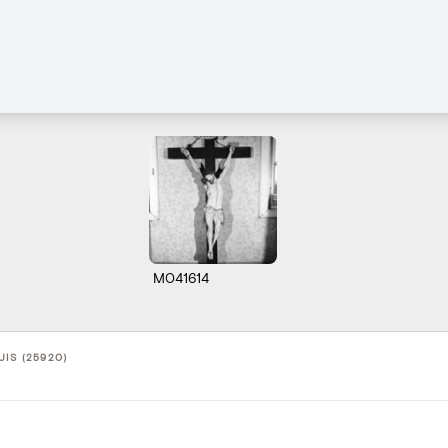
M041614
UIS (25920)