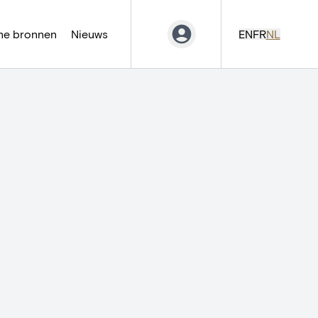
ne bronnen
Nieuws
EN
FR
NL