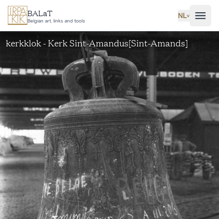
Ga naar hoofdinhoud
BALaT
NL
˅
Belgian art, links and tools
kerkklok - Kerk Sint-Amandus[Sint-Amands]