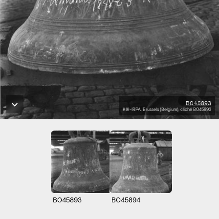
B045893
KIK-IRPA, Brussels (Belgium), cliché B045893
B045893
B045894