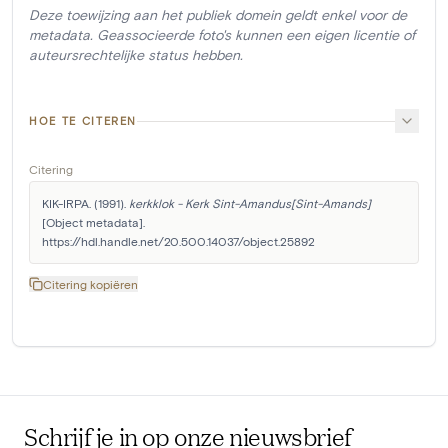
Deze toewijzing aan het publiek domein geldt enkel voor de
metadata. Geassocieerde foto's kunnen een eigen licentie of
auteursrechtelijke status hebben.
HOE TE CITEREN
Citering
KIK-IRPA. (1991). 
kerkklok - Kerk Sint-Amandus[Sint-Amands]
[Object metadata]. 
https://hdl.handle.net/20.500.14037/object.25892
Citering kopiëren
Schrijf je in op onze nieuwsbrief