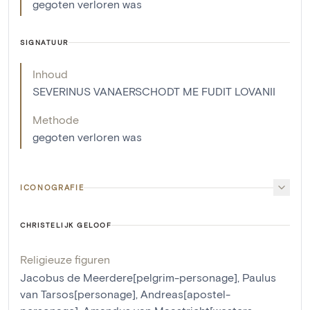
gegoten verloren was
SIGNATUUR
Inhoud
SEVERINUS VANAERSCHODT ME FUDIT LOVANII
Methode
gegoten verloren was
ICONOGRAFIE
CHRISTELIJK GELOOF
Religieuze figuren
Jacobus de Meerdere[pelgrim-personage]
,
Paulus
van Tarsos[personage]
,
Andreas[apostel-