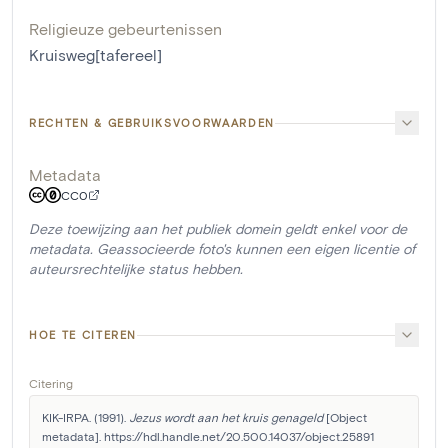
Religieuze gebeurtenissen
Kruisweg[tafereel]
RECHTEN & GEBRUIKSVOORWAARDEN
Metadata
CC0
Deze toewijzing aan het publiek domein geldt enkel voor de
metadata. Geassocieerde foto's kunnen een eigen licentie of
auteursrechtelijke status hebben.
HOE TE CITEREN
Citering
KIK-IRPA. (1991). 
Jezus wordt aan het kruis genageld
 [Object 
metadata]. https://hdl.handle.net/20.500.14037/object.25891