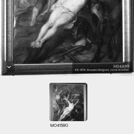
M041590
KIK-IRPA, Brussels (Belgium), cliché M041590
M041590