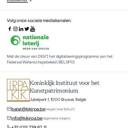
Volg onze sociale mediakanalen:
Met de steun van DIGIT, het digitaliseringsprogramma van het
Federaal Wetenschapsbeleid (BELSPO)
Koninklijk Instituut voor het
Kunstpatrimonium
Jubelpark 1, 1000 Brussel, België
balat@kikirpa.be
(vragen over BALaT)
info@kikirpa.be
(algemene vragen)
+32 (0)2 739 67 11