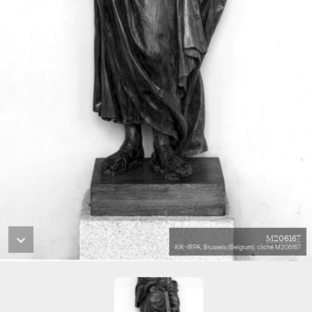
M206167
KIK-IRPA, Brussels (Belgium), cliché M206167