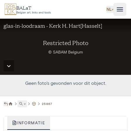
Ga naar hoofdinhoud
BALaT
NL
˅
Belgian art, links and tools
glas-in-loodraam - Kerk H. Hart[Hasselt]
Restricted Photo
© SABAM Belgium
Geen foto's gevonden voor dit object.
˅
25867
INFORMATIE