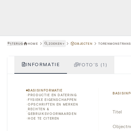
TERUG
HOME
ZOEKEN
˅
OBJECTEN
TORENMONSTRANS 
INFORMATIE
FOTO'S (1)
BASISINFORMATIE
BASISIN
PRODUCTIE EN DATERING
FYSIEKE EIGENSCHAPPEN
OPSCHRIFTEN EN MERKEN
RECHTEN &
Titel
GEBRUIKSVOORWAARDEN
HOE TE CITEREN
Object