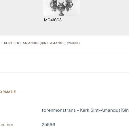
M041608
- KERK SINT-AMANDUS[SINT-AMANDS] (25866)
FORMATIE
torenmonstrans - Kerk Sint-Amandus[Si
nummer
25866