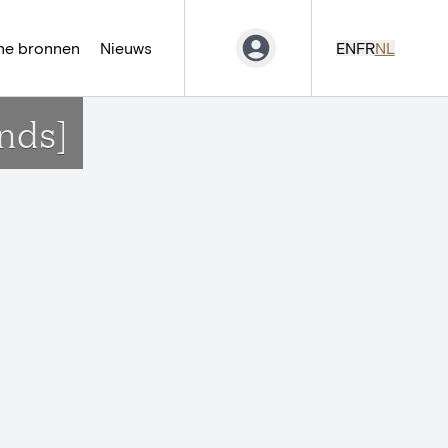
ne bronnen
Nieuws
EN
FR
NL
nds]