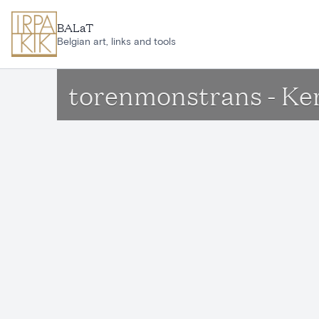
Ga naar hoofdinhoud
BALaT
Belgian art, links and tools
torenmonstrans - Ke