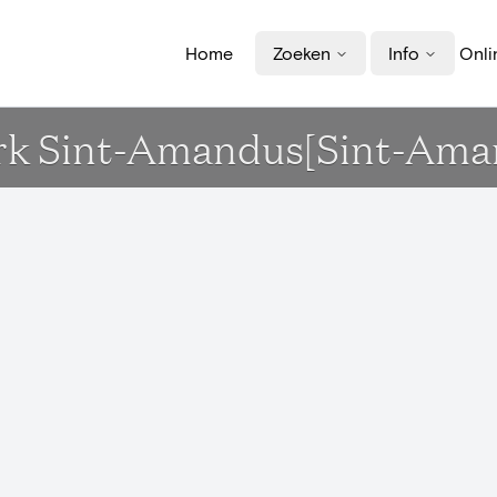
Home
Zoeken
Info
Onli
rk Sint-Amandus[Sint-Ama