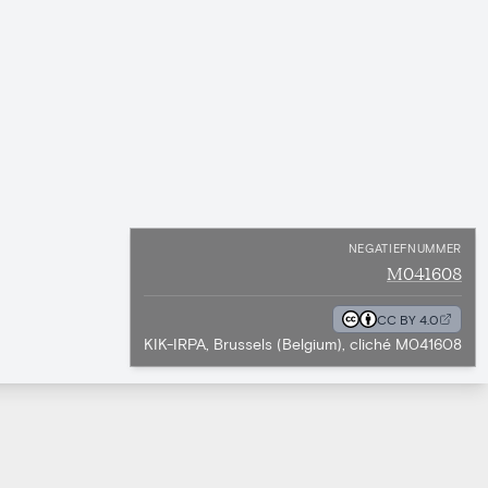
NEGATIEFNUMMER
M041608
CC BY 4.0
KIK-IRPA, Brussels (Belgium), cliché M041608