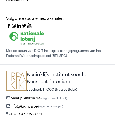
Volg onze sociale mediakanalen:
Met de steun van DIGIT, het digitaliseringsprogramma van het
Federaal Wetenschapsbeleid (BELSPO)
Koninklijk Instituut voor het
Kunstpatrimonium
Jubelpark 1, 1000 Brussel, België
balat@kikirpa.be
(vragen over BALaT)
info@kikirpa.be
(algemene vragen)
+32 (0)2 739 67 11