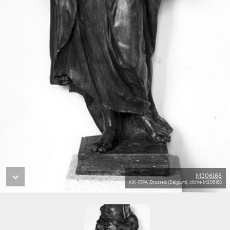
M206168
KIK-IRPA, Brussels (Belgium), cliché M206168