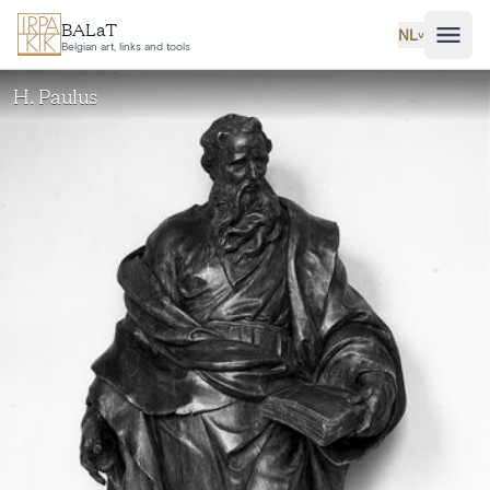
Ga naar hoofdinhoud
BALaT
NL
˅
Belgian art, links and tools
H. Paulus