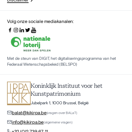
Volg onze sociale mediakanalen:
Met de steun van DIGIT, het digitaliseringsprogramma van het
Federaal Wetenschapsbeleid (BELSPO)
Koninklijk Instituut voor het
Kunstpatrimonium
Jubelpark 1, 1000 Brussel, België
balat@kikirpa.be
(vragen over BALaT)
info@kikirpa.be
(algemene vragen)
+32 (0)2 739 67 11