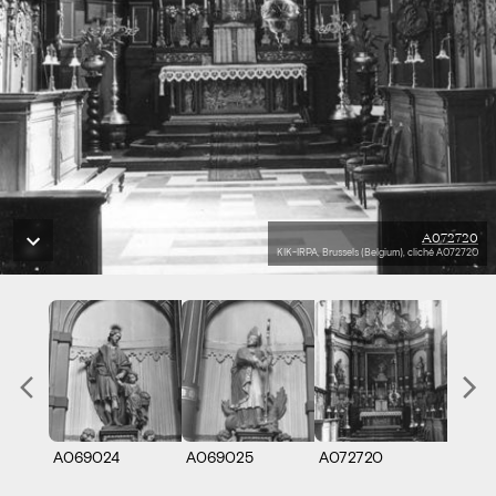
A072720
KIK-IRPA, Brussels (Belgium), cliché A072720
A069024
A069025
A072720