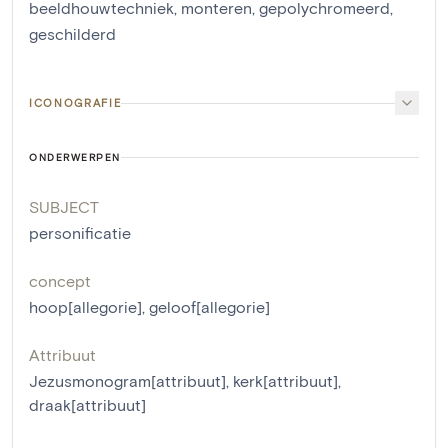
beeldhouwtechniek
,
monteren
,
gepolychromeerd
,
geschilderd
ICONOGRAFIE
ONDERWERPEN
SUBJECT
personificatie
concept
hoop[allegorie]
,
geloof[allegorie]
Attribuut
Jezusmonogram[attribuut]
,
kerk[attribuut]
,
draak[attribuut]