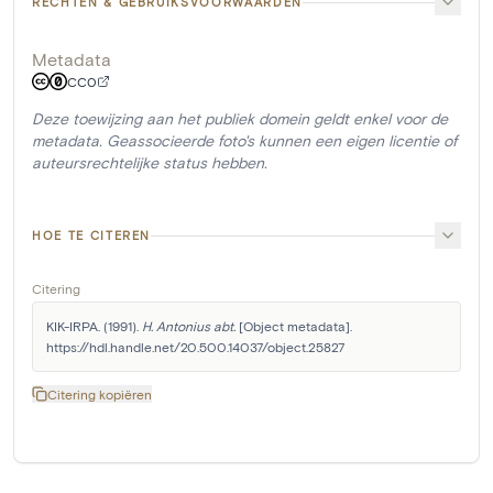
RECHTEN & GEBRUIKSVOORWAARDEN
Metadata
CC0
Deze toewijzing aan het publiek domein geldt enkel voor de
metadata. Geassocieerde foto's kunnen een eigen licentie of
auteursrechtelijke status hebben.
HOE TE CITEREN
Citering
KIK-IRPA. (1991). 
H. Antonius abt.
 [Object metadata]. 
https://hdl.handle.net/20.500.14037/object.25827
Citering kopiëren