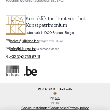
Federaal Wetenschapsbeleid (BELSPO)
Koninklijk Instituut voor het
Kunstpatrimonium
Jubelpark 1, 1000 Brussel, België
balat@kikirpa.be
(vragen over BALaT)
info@kikirpa.be
(algemene vragen)
+32 (0)2 739 67 11
©
2026
KIK
- Built with
by
KIK
v
1.05
Cookie-instellingen
Cookiebeleid
Privacy policy