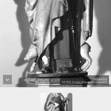
M044013
KIK-IRPA, Brussels (Belgium), cliché M044013