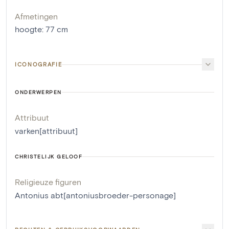
Afmetingen
hoogte
:
77
cm
ICONOGRAFIE
ONDERWERPEN
Attribuut
varken[attribuut]
CHRISTELIJK GELOOF
Religieuze figuren
Antonius abt[antoniusbroeder-personage]