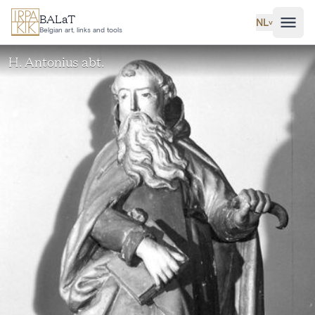
Ga naar hoofdinhoud
BALaT
NL
˅
Belgian art, links and tools
H. Antonius abt.