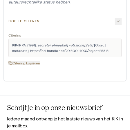
auteursrechtelijke status hebben.
HOE TE CITEREN
Citering
KIK-IRPA. (1991). 
secretaire[meubel] - Pastorie[Zelk]
 [Object 
metadata]. https://hdl.handle.net/20.500.14037/object.25815
Citering kopiëren
Schrijf je in op onze nieuwsbrief
Iedere maand ontvang je het laatste nieuws van het KIK in
je mailbox.