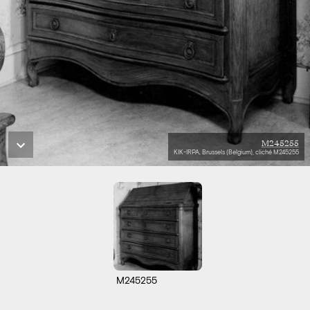
M245255
KIK-IRPA, Brussels (Belgium), cliché M245255
M245255