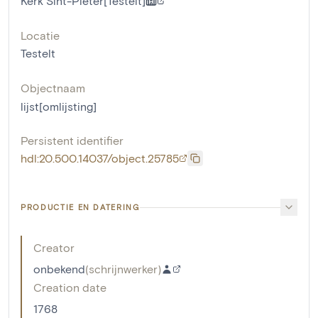
Kerk Sint-Pieter[Testelt]
Locatie
Testelt
Objectnaam
lijst[omlijsting]
Persistent identifier
hdl:20.500.14037/object.25785
PRODUCTIE EN DATERING
Creator
onbekend
(
schrijnwerker
)
Creation date
1768