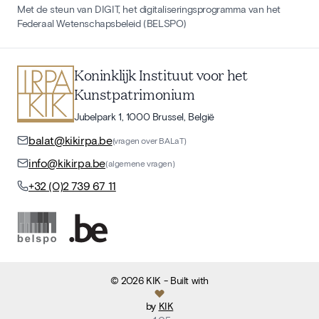
Met de steun van DIGIT, het digitaliseringsprogramma van het
Federaal Wetenschapsbeleid (BELSPO)
Koninklijk Instituut voor het
Kunstpatrimonium
Jubelpark 1, 1000 Brussel, België
balat@kikirpa.be
(vragen over BALaT)
info@kikirpa.be
(algemene vragen)
+32 (0)2 739 67 11
©
2026
KIK
- Built with
by
KIK