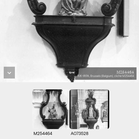
M254464
KIK-IRPA, Brussels (Belgium), cliché M254464
M254464
A073528