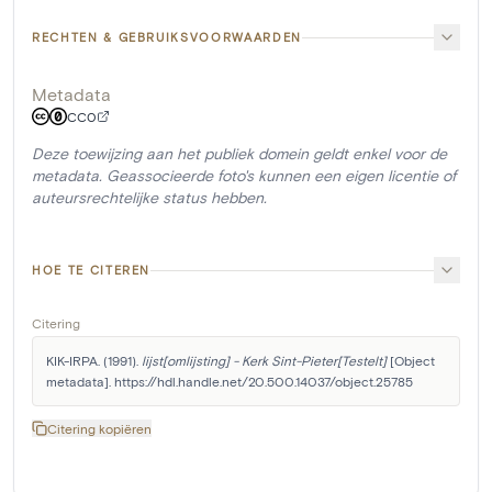
RECHTEN & GEBRUIKSVOORWAARDEN
Metadata
CC0
Deze toewijzing aan het publiek domein geldt enkel voor de
metadata. Geassocieerde foto's kunnen een eigen licentie of
auteursrechtelijke status hebben.
HOE TE CITEREN
Citering
KIK-IRPA. (1991). 
lijst[omlijsting] - Kerk Sint-Pieter[Testelt]
 [Object 
metadata]. https://hdl.handle.net/20.500.14037/object.25785
Citering kopiëren